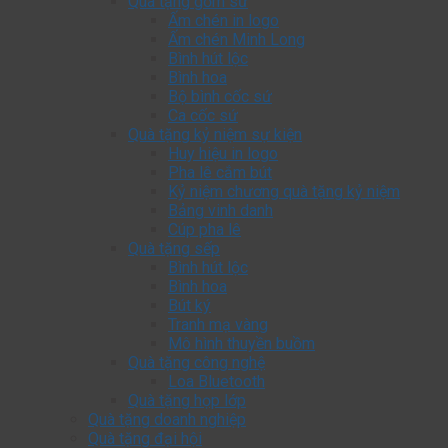
Quà tặng gốm sứ
Ấm chén in logo
Ấm chén Minh Long
Bình hút lộc
Bình hoa
Bộ bình cốc sứ
Ca cốc sứ
Quà tặng kỷ niệm sự kiện
Huy hiệu in logo
Pha lê cắm bút
Kỷ niệm chương quà tặng kỷ niệm
Bảng vinh danh
Cúp pha lê
Quà tặng sếp
Bình hút lộc
Bình hoa
Bút ký
Tranh mạ vàng
Mô hình thuyền buồm
Quà tặng công nghệ
Loa Bluetooth
Quà tặng họp lớp
Quà tặng doanh nghiệp
Quà tặng đại hội