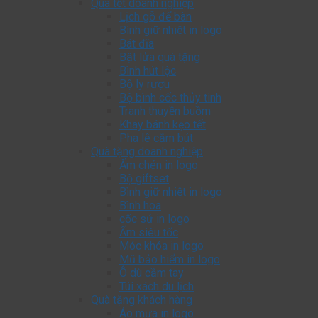
Quà tết doanh nghiệp
Lịch gỗ để bàn
Bình giữ nhiệt in logo
Bát đĩa
Bật lửa quà tặng
Bình hút lộc
Bộ ly rượu
Bộ bình cốc thủy tinh
Tranh thuyền buồm
Khay bánh kẹo tết
Pha lê cắm bút
Quà tặng doanh nghiệp
Ấm chén in logo
Bộ giftset
Bình giữ nhiệt in logo
Bình hoa
cốc sứ in logo
Ấm siêu tốc
Móc khóa in logo
Mũ bảo hiểm in logo
Ô dù cầm tay
Túi xách du lịch
Quà tặng khách hàng
Áo mưa in logo