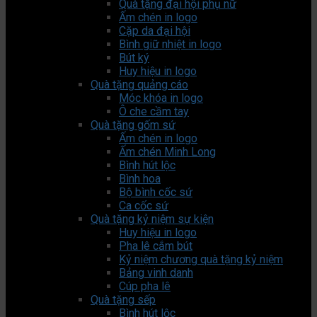
Quà tặng đại hội phụ nữ
Ấm chén in logo
Cặp da đại hội
Bình giữ nhiệt in logo
Bút ký
Huy hiệu in logo
Quà tặng quảng cáo
Móc khóa in logo
Ô che cầm tay
Quà tặng gốm sứ
Ấm chén in logo
Ấm chén Minh Long
Bình hút lộc
Bình hoa
Bộ bình cốc sứ
Ca cốc sứ
Quà tặng kỷ niệm sự kiện
Huy hiệu in logo
Pha lê cắm bút
Kỷ niệm chương quà tặng kỷ niệm
Bảng vinh danh
Cúp pha lê
Quà tặng sếp
Bình hút lộc