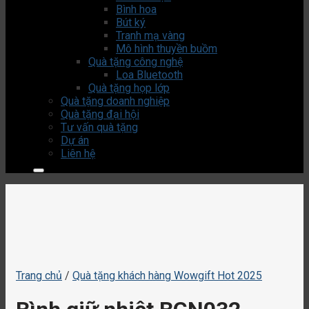
Bình hoa
Bút ký
Tranh mạ vàng
Mô hình thuyền buồm
Quà tặng công nghệ
Loa Bluetooth
Quà tặng họp lớp
Quà tặng doanh nghiệp
Quà tặng đại hội
Tư vấn quà tặng
Dự án
Liên hệ
Trang chủ
/
Quà tặng khách hàng Wowgift Hot 2025