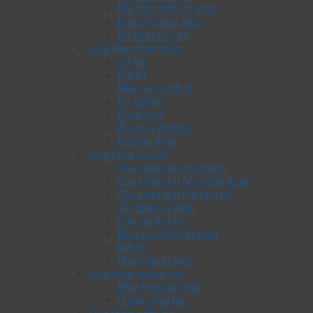
Mũ bảo hiểm in logo
Đồng hồ quà tặng
Bộ bình cốc sứ
Quà tặng nhân viên
Sổ tay
Bút bi
Máy xay sinh tố
Bộ giftset
Khăn tắm
Áo mưa in logo
Nổi lẩu điện
Quà tặng đại hội
Quà tặng đại hội Đảng
Quà tặng đại hội công đoàn
Quà tặng đại hội phụ nữ
Ấm chén in logo
Cặp da đại hội
Bình giữ nhiệt in logo
Bút ký
Huy hiệu in logo
Quà tặng quảng cáo
Móc khóa in logo
Ô che cầm tay