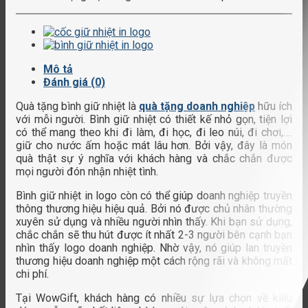
Mô tả
Đánh giá (0)
Quà tặng bình giữ nhiệt là
quà tặng doanh nghiệp
hữu ích
với mỗi người. Bình giữ nhiệt có thiết kế nhỏ gọn, tiện lợi
có thể mang theo khi đi làm, đi học, đi leo núi, đi chơi,….
giữ cho nước ấm hoặc mát lâu hơn. Bởi vậy, đây là món
quà thật sự ý nghĩa với khách hàng và chắc chắn được
mọi người đón nhận nhiệt tình.
Bình giữ nhiệt in logo còn có thể giúp doanh nghiệp truyền
thông thương hiệu hiệu quả. Bởi nó được chủ nhân thường
xuyên sử dụng và nhiều người nhìn thấy. Khi bạn sử dụng,
chắc chắn sẽ thu hút được ít nhất 2-3 người bên cạnh bạn
nhìn thấy logo doanh nghiệp. Nhờ vậy, nó giúp lan truyền
thương hiệu doanh nghiệp một cách rộng rãi và không mất
chi phí.
Tại WowGift, khách hàng có nhiều sự lựa chọn về kiểu