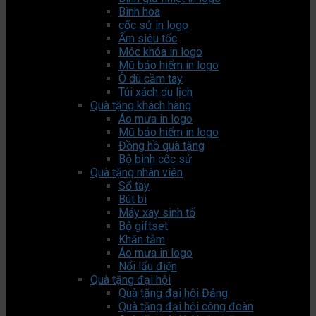
Bình hoa
cốc sứ in logo
Ấm siêu tốc
Móc khóa in logo
Mũ bảo hiểm in logo
Ô dù cầm tay
Túi xách du lịch
Quà tặng khách hàng
Áo mưa in logo
Mũ bảo hiểm in logo
Đồng hồ quà tặng
Bộ bình cốc sứ
Quà tặng nhân viên
Sổ tay
Bút bi
Máy xay sinh tố
Bộ giftset
Khăn tắm
Áo mưa in logo
Nổi lẩu điện
Quà tặng đại hội
Quà tặng đại hội Đảng
Quà tặng đại hội công đoàn