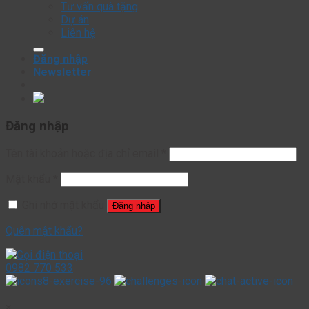
Tư vấn quà tặng
Dự án
Liên hệ
Đăng nhập
Newsletter
Đăng nhập
Tên tài khoản hoặc địa chỉ email
*
Mật khẩu
*
Ghi nhớ mật khẩu
Đăng nhập
Quên mật khẩu?
0982 770 533
×