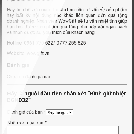
Hãy liên hệ với chúng tôi khi bạn cần tư vấn về sản phẩm
hay bất kỳ nội dung nào khác liên quan đến quà tặng
doanh nghiệp. Nhân viên WowGift sẽ tư vấn nhiệt tình giúp
bạn tìm được sản phẩm quà tặng phù hợp với ngân sách
và nhận được sự yêu thích của khách hàng.
Hotline: 0961 770 522/ 0777 255 825
Website: wowgift.vn
Đánh giá
Chưa có đánh giá nào.
Hãy là người đầu tiên nhận xét “Bình giữ nhiệt
BGN032”
Đánh giá của bạn
*
Nhận xét của bạn
*