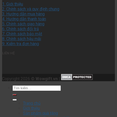
1. Giới thiệu
2. Chính sách và quy định chung
3. Hướng dẫn mua hàng
4. Hướng dẫn thanh toán
5. Chính sách giao hàng
6. Chính sách đổi trả
7. Chính sách bảo mật
8. Chính sách hậu mãi
9. Kiểm tra đơn hàng
LIÊN HỆ
Copyright 2026 ©
Wowgift.vn
|
Tìm
kiếm:
Trang chủ
Giới thiệu
Sản phẩm quà tặng