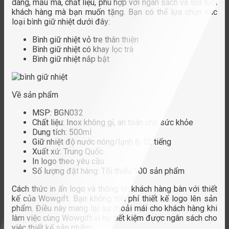
dáng, mẫu mã, chất liệu, phù hợp với ngân sách và lứa tuổi
khách hàng mà bạn muốn tặng. Bạn có thể lựa chọn các
loại bình giữ nhiệt dưới đây:
Bình giữ nhiệt vỏ tre thân thiện
Bình giữ nhiệt có khay lọc trà
Bình giữ nhiệt nắp bật
Về sản phẩm
MSP: BGN032
Chất liệu: Inox không gỉ, an toàn cho sức khỏe
Dung tích: 500ml
Giữ nhiệt độ nước nóng/lạnh 6-12 tiếng
Xuất xứ: Trung Quốc
In logo theo yêu cầu
Số lượng đặt hàng: Tối thiểu 100 sản phẩm
Cách thức in ấn logo và thông tin khách hàng bàn với thiết
kế của Wowgift. Bạn không tốn phí thiết kế logo lên sản
phẩm. Điều này mang lại sự thoải mái cho khách hàng khi
làm việc cùng Wowgift vì họ tiết kiệm được ngân sách cho
việc thiết kế sản phẩm.