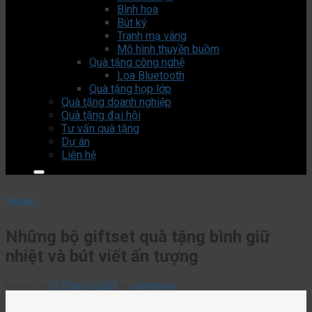
Bình hoa
Bút ký
Tranh mạ vàng
Mô hình thuyền buồm
Quà tặng công nghệ
Loa Bluetooth
Quà tặng họp lớp
Quà tặng doanh nghiệp
Quà tặng đại hội
Tư vấn quà tặng
Dự án
Liên hệ
Tin tức
Những bộ giftset quà tặng bình giữ
nhiệt và bút viết ấn tượng
Posted On
17 Tháng 3, 2023
by
adminwow