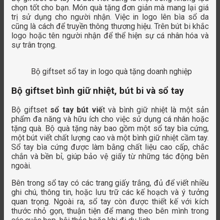
chọn tốt cho bạn. Món quà tặng đơn giản mà mang lại giá
trị sử dụng cho người nhận. Việc in logo lên bìa sổ da
cũng là cách để truyền thông thương hiệu. Trên bút bi khắc
logo hoặc tên người nhận để thể hiện sự cá nhân hóa và
sự trân trọng.
Bộ giftset sổ tay in logo quà tặng doanh nghiệp
Bộ giftset bình giữ nhiệt, bút bi và sổ tay
Bộ giftset
sổ tay bút viế
t và bình giữ nhiệt là một sản
phẩm đa năng và hữu ích cho việc sử dụng cá nhân hoặc
tặng quà. Bộ quà tặng này bao gồm một sổ tay bìa cứng,
một bút viết chất lượng cao và một bình giữ nhiệt cầm tay.
Sổ tay bìa cứng được làm bằng chất liệu cao cấp, chắc
chắn và bền bỉ, giúp bảo vệ giấy từ những tác động bên
ngoài.
Bên trong sổ tay có các trang giấy trắng, đủ để viết nhiều
ghi chú, thông tin, hoặc lưu trữ các kế hoạch và ý tưởng
quan trọng. Ngoài ra, sổ tay còn được thiết kế với kích
thước nhỏ gọn, thuận tiện để mang theo bên mình trong