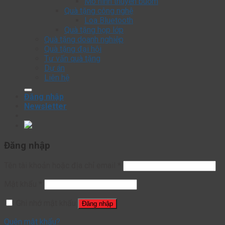
Mô hình thuyền buồm
Quà tặng công nghệ
Loa Bluetooth
Quà tặng họp lớp
Quà tặng doanh nghiệp
Quà tặng đại hội
Tư vấn quà tặng
Dự án
Liên hệ
Đăng nhập
Newsletter
Đăng nhập
Tên tài khoản hoặc địa chỉ email
*
Mật khẩu
*
Ghi nhớ mật khẩu
Đăng nhập
Quên mật khẩu?