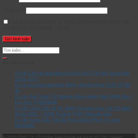
Trang web
Lưu tên của tôi, email, và trang web trong trình duyệt này
cho lần bình luận kế tiếp của tôi.
Tìm
kiếm:
Bài viết mới nhất
Dự án Cặp da quà tặng Đại hội Hội CTĐ tỉnh Hưng Yên
2026-2031
Dự án áo mưa quà tặng Bệnh viện Đa khoa Quốc tế Tân
An
Dự án Quà Tặng Tốt Nghiệp Khoa Ngôn Ngữ Nhật Bản –
Đại Học PHENIKAA
Dự Án Cung Cấp 40 Kỷ Niệm Chương Họp Lớp 20 Năm
Khóa 2003 – 2006 Trường THPT Nguyễn Huệ
Dự Án Cung Cấp 100 Áo Polo Đồng Phục In Logo
NEWWAY
© 2020 CÔNG TY CỔ PHẦN SẢN PHẨM VÀ DỊCH VỤ TÍN THÀNH