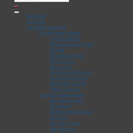
kiếm:
Trang chủ
Giới thiệu
Sản phẩm quà tặng
Quà tết doanh nghiệp
Lịch gỗ để bàn
Bình giữ nhiệt in logo
Bát đĩa
Bật lửa quà tặng
Bình hút lộc
Bộ ly rượu
Bộ bình cốc thủy tinh
Tranh thuyền buồm
Khay bánh kẹo tết
Pha lê cắm bút
Quà tặng doanh nghiệp
Ấm chén in logo
Bộ giftset
Bình giữ nhiệt in logo
Bình hoa
cốc sứ in logo
Ấm siêu tốc