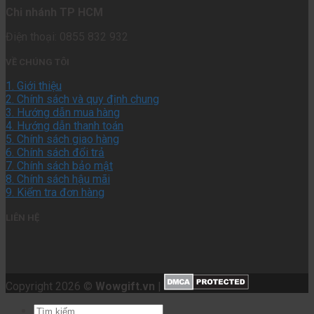
Chi nhánh TP HCM
Điện thoại: 0855 832 932
VỀ CHÚNG TÔI
1. Giới thiệu
2. Chính sách và quy định chung
3. Hướng dẫn mua hàng
4. Hướng dẫn thanh toán
5. Chính sách giao hàng
6. Chính sách đổi trả
7. Chính sách bảo mật
8. Chính sách hậu mãi
9. Kiểm tra đơn hàng
LIÊN HỆ
Copyright 2026 ©
Wowgift.vn
|
Tìm