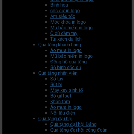
Bình hoa
cốc sứ in logo
Ấm siêu tốc
Móc khóa in logo
Mũ bảo hiểm in logo
Ô dù cầm tay
Túi xách du lịch
Quà tặng khách hàng
Áo mưa in logo
Mũ bảo hiểm in logo
Đồng hồ quà tặng
Bộ bình cốc sứ
Quà tặng nhân viên
Sổ tay
Bút bi
Máy xay sinh tố
Bộ giftset
Khăn tắm
Áo mưa in logo
Nổi lẩu điện
Quà tặng đại hội
Quà tặng đại hội Đảng
Quà tặng đại hội công đoàn