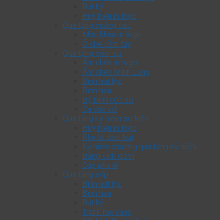
Bút ký
Huy hiệu in logo
Quà tặng quảng cáo
Móc khóa in logo
Ô che cầm tay
Quà tặng gốm sứ
Ấm chén in logo
Ấm chén Minh Long
Bình hút lộc
Bình hoa
Bộ bình cốc sứ
Ca cốc sứ
Quà tặng kỷ niệm sự kiện
Huy hiệu in logo
Pha lê cắm bút
Kỷ niệm chương quà tặng kỷ niệm
Bảng vinh danh
Cúp pha lê
Quà tặng sếp
Bình hút lộc
Bình hoa
Bút ký
Tranh mạ vàng