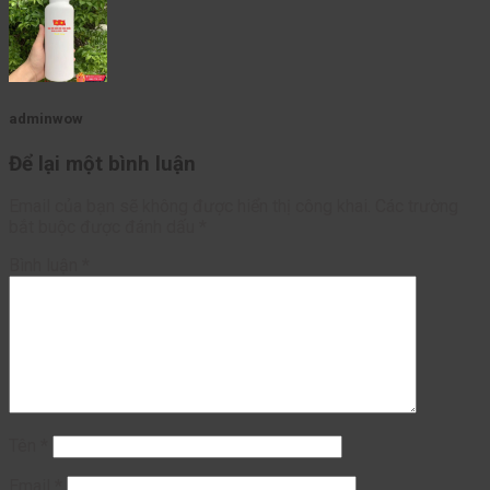
adminwow
Để lại một bình luận
Email của bạn sẽ không được hiển thị công khai.
Các trường
bắt buộc được đánh dấu
*
Bình luận
*
Tên
*
Email
*