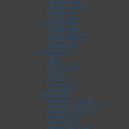
Móc khóa in logo
Mũ bảo hiểm in logo
Ô dù cầm tay
Túi xách du lịch
Quà tặng khách hàng
Áo mưa in logo
Mũ bảo hiểm in logo
Đồng hồ quà tặng
Bộ bình cốc sứ
Quà tặng nhân viên
Sổ tay
Bút bi
Máy xay sinh tố
Bộ giftset
Khăn tắm
Áo mưa in logo
Nổi lẩu điện
Quà tặng đại hội
Quà tặng đại hội Đảng
Quà tặng đại hội công đoàn
Quà tặng đại hội phụ nữ
Ấm chén in logo
Cặp da đại hội
Bình giữ nhiệt in logo