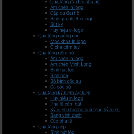
Quà tặng đại hội phụ nữ
Ấm chén in logo
Cặp da đại hội
Bình giữ nhiệt in logo
Bút ký
Huy hiệu in logo
Quà tặng quảng cáo
Móc khóa in logo
Ô che cầm tay
Quà tặng gốm sứ
Ấm chén in logo
Ấm chén Minh Long
Bình hút lộc
Bình hoa
Bộ bình cốc sứ
Ca cốc sứ
Quà tặng kỷ niệm sự kiện
Huy hiệu in logo
Pha lê cắm bút
Kỷ niệm chương quà tặng kỷ niệm
Bảng vinh danh
Cúp pha lê
Quà tặng sếp
Bình hút lộc