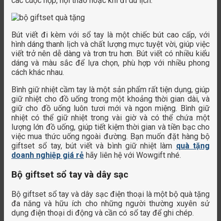
các cuộc họp, hội thảo hoặc khi đi du lịch.
Bút viết đi kèm với sổ tay là một chiếc bút cao cấp, với
hình dáng thanh lịch và chất lượng mực tuyệt vời, giúp việc
viết trở nên dễ dàng và trơn tru hơn. Bút viết có nhiều kiểu
dáng và màu sắc để lựa chọn, phù hợp với nhiều phong
cách khác nhau.
Bình giữ nhiệt cầm tay là một sản phẩm rất tiện dụng, giúp
giữ nhiệt cho đồ uống trong một khoảng thời gian dài, và
giữ cho đồ uống luôn tươi mới và ngon miệng. Bình giữ
nhiệt có thể giữ nhiệt trong vài giờ và có thể chứa một
lượng lớn đồ uống, giúp tiết kiệm thời gian và tiền bạc cho
việc mua thức uống ngoài đường. Bạn muốn đặt hàng bộ
giftset sổ tay, bút viết và bình giữ nhiệt làm
quà tặng
doanh nghiệp giá rẻ
hãy liên hệ với Wowgift nhé.
Bộ giftset sổ tay và dây sạc
Bộ giftset sổ tay và dây sạc điện thoại là một bộ quà tặng
đa năng và hữu ích cho những người thường xuyên sử
dụng điện thoại di động và cần có sổ tay để ghi chép.