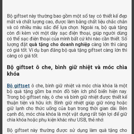
Bộ giftset này thường bao gồm một sổ tay có thiết kế đẹp
mắt và chất lượng cao, được làm bằng chất liệu chắc chắn
và có nhiều màu sắc để lựa chọn. Ngoài ra, bộ quà tặng
còn đi kèm với một dây sạc điện thoại, giúp người dùng
có thể sạc điện thoại của mình bất cứ khi nào cần thiết. Số
lượng đặt
quà tặng cho doanh nghiệp
càng lớn thì càng
có giá tốt. Ví dụ bạn đăng bộ quà tặng giftset càng lớn thì
càng có giá tốt.
Bộ giftset ô che, bình giữ nhiệt và móc chìa
khóa
Bộ giftset
ô che, bình giữ nhiệt và móc chìa khóa là một
bộ quà tặng gồm ba món đồ tiện ích phổ biến hiện nay.
Trong bộ giftset này, ô che và bình giữ nhiệt được thiết kế
thuận tiện và hữu ích. Bình giữ nhiệt giúp giữ nóng hoặc
giữ lạnh cho thức uống của bạn trong thời gian dài. Bên
cạnh đó, móc chìa khóa là một vật dụng rất tiện lợi để giữ
chìa khóa hoặc phụ kiện khác như USB, thẻ nhớ.
Bộ giftset này thường được sử dụng làm quà tặng cho